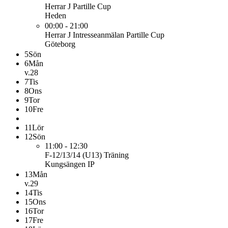
Herrar J
Partille Cup
Heden
00:00 - 21:00
Herrar J
Intresseanmälan Partille Cup
Göteborg
5
Sön
6
Mån
v.28
7
Tis
8
Ons
9
Tor
10
Fre
11
Lör
12
Sön
11:00 - 12:30
F-12/13/14 (U13)
Träning
Kungsängen IP
13
Mån
v.29
14
Tis
15
Ons
16
Tor
17
Fre