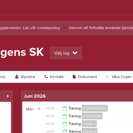
upplevelsen. Läs vår cookiepolicy
här
. Genom att fortsätta använda tjän
gens SK
Välj lag
rer
Styrelse
Kontakt
Dokument
Våra Cuper
Juni 2026
16:45
Träning
F-12/13/14 (U13)
Mån
1
18:00
Träning
P-11/12 (U14)
19:15
19:00
Träning
Herrar J
20:00
19:00
Träning
Herrar A