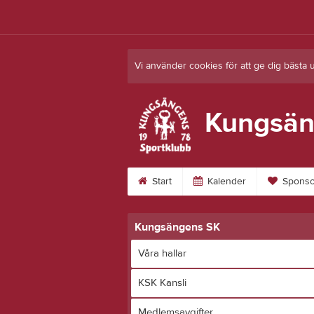
Vi använder cookies för att ge dig bästa 
Kungsän
Start
Kalender
Sponso
Kungsängens SK
Våra hallar
KSK Kansli
Medlemsavgifter