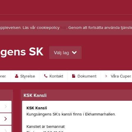
upplevelsen. Läs vår cookiepolicy
här
. Genom att fortsätta använda tjän
gens SK
Välj lag
rer
Styrelse
Kontakt
Dokument
Våra Cuper
KSK Kansli
KSK Kansli
Kungsängens SK:s kansli finns i Ekhammarhallen.
Kansliet är bemannat