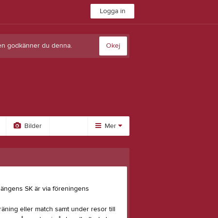
Logga in
sten godkänner du denna.
Okej
Bilder
Mer
Huvudmeny
Material
Stöd
Övrigt
&
KSK
Gästbok
Besökarstatistik
kläder
Livesändningar
Bli medlem
gsängens SK är via föreningens
KSK + Stadium
Sponsorhuset
Kungsängens
Folkspela på nätet
ning eller match samt under resor till
Tävling/träning
SK