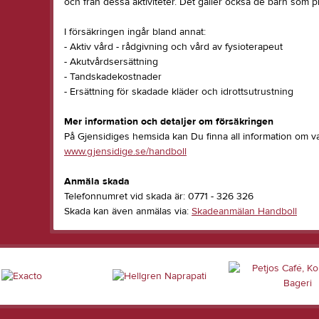
och från dessa aktiviteter. Det gäller också de barn som p
I försäkringen ingår bland annat:
- Aktiv vård - rådgivning och vård av fysioterapeut
- Akutvårdsersättning
- Tandskadekostnader
- Ersättning för skadade kläder och idrottsutrustning
Mer information och detaljer om försäkringen
På Gjensidiges hemsida kan Du finna all information om v
www.gjensidige.se/handboll
Anmäla skada
Telefonnumret vid skada är: 0771 - 326 326
Skada kan även anmälas via:
Skadeanmälan Handboll