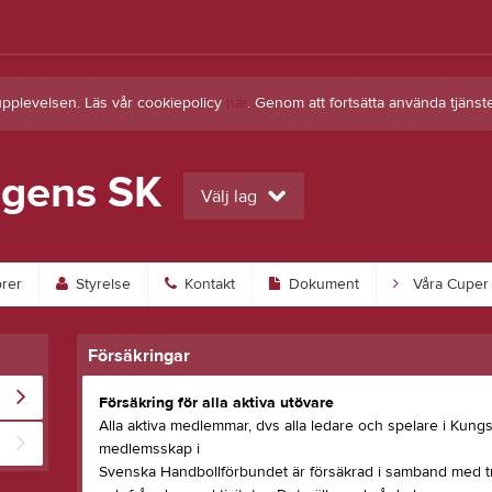
upplevelsen. Läs vår cookiepolicy
här
. Genom att fortsätta använda tjän
gens SK
Välj lag
rer
Styrelse
Kontakt
Dokument
Våra Cuper
Försäkringar
Försäkring för alla aktiva utövare
Alla aktiva medlemmar, dvs alla ledare och spelare i Kun
medlemsskap i
Svenska Handbollförbundet är försäkrad i samband med trä